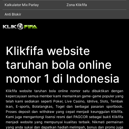
Kalkulator Mix Parlay
Zona Klikfifa
Tangkas
ROMO
Anti Blokir
Tembak Ikan
ARCADE
Klikfifa website
taruhan bola online
Promosi
nomor 1 di Indonesia
Referral
VIP
Klikfifa
website taruhan bola online nomor satu dibuktikan dengan
Member
kepercayaan semua member kami memainkan game-game populer yang
telah kami sediakan seperti Poker, Live Casino, Idnlive, Slots, Tembak
Lainnya
ikan, E-sports, Bolatangkas, Togel dan berbagai pasaran sportbook.
Proses deposit dan withdraw yang cepat menjadi keunggulan Klikfifa.
VERSI DESKTOP
Kami juga mengantongi lisensi resmi dari PAGCOR sebagai bukti Klikfifa
menjadi website yang mempunyai kualitas terbaik. Nikmati permainan
yang anda sukai dan dapatkan hadiah melimpah, bonus dan promo juga